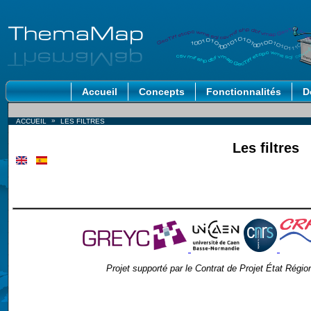
Accueil
Concepts
Fonctionnalités
D
»
ACCUEIL
LES FILTRES
Les filtres
Projet supporté par le Contrat de Projet État Ré