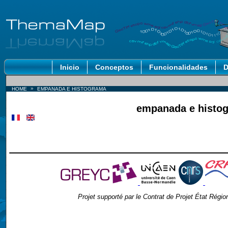
Inicio
Conceptos
Funcionalidades
D
»
HOME
EMPANADA E HISTOGRAMA
empanada e histo
Projet supporté par le Contrat de Projet État Ré