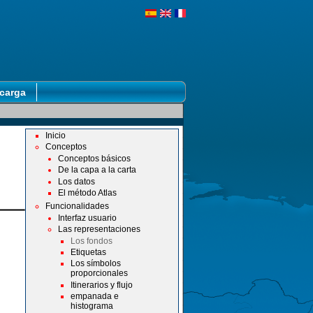
carga
Inicio
Conceptos
Conceptos básicos
De la capa a la carta
Los datos
El método Atlas
Funcionalidades
Interfaz usuario
Las representaciones
Los fondos
Etiquetas
Los símbolos
proporcionales
Itinerarios y flujo
empanada e
histograma