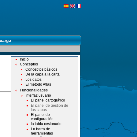
carga
Inicio
Conceptos
Conceptos básicos
De la capa a la carta
Los datos
El método Atlas
Funcionalidades
Interfaz usuario
El panel cartográfico
El panel de gestión de
las capas
El panel de
configuración
la tabla cesionario
La barra de
herramientas